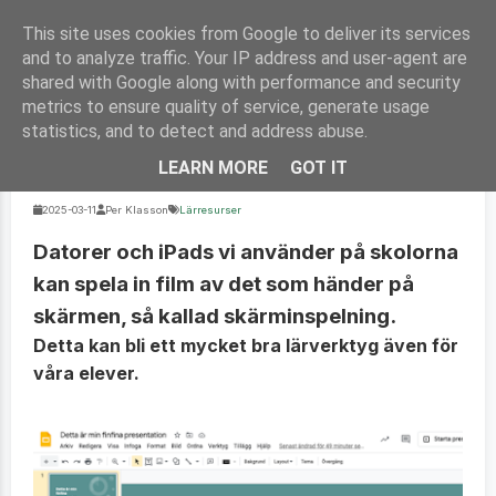
Hem
Fria Webbappar
Fler tjänster
This site uses cookies from Google to deliver its services
and to analyze traffic. Your IP address and user-agent are
shared with Google along with performance and security
metrics to ensure quality of service, generate usage
statistics, and to detect and address abuse.
Skärminspelning som pedagogiskt verktyg
LEARN MORE
GOT IT
2025-03-11
Per Klasson
Lärresurser
Datorer och iPads vi använder på skolorna
kan spela in film av det som händer på
skärmen, så kallad skärminspelning.
Detta kan bli ett mycket bra lärverktyg även för
våra elever.